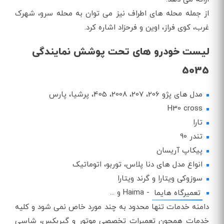
از جمله محله های اطراف نیز می توان به محله سرو، شهرک
غرب، کوی فراز، اوین و فرحزاد اشاره کرد.
لیست خودرو های تحت پوشش نمایندگی
5035
مدل های پژو 206، 207، 2008، 405، پرشیا، پارس
H30 cross
تارا
تندر 90
پیکاپ آریسان
انواع مدل های دنا پلاس، توربو، اتوماتیک
سوزوکی ویتارا و گرند ویتارا
- Haima و ...
تعمیرگاه هایما
دامنه خدمات تنها محدود به چند مورد خاص نمی شود و کلیه
خدمات همچون تعمیرات تخصصی موتور و گیربکس، شاسی