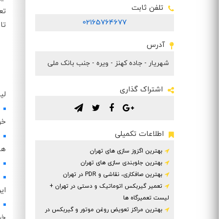
تلفن ثابت
تع
02165764677
تا
آدرس
شهريار - جاده كهنز - ويره - جنب بانک ملی
اشتراک گذاری
لی
.
.
.
.
خو
اطلاعات تکمیلی
هن
بهترین اگزوز سازی های تهران
بهترین جلوبندی سازی های تهران
بهترین صافکاری، نقاشی و PDR در تهران
تعمیر گیربکس اتوماتیک و دستی در تهران +
ای
لیست تعمیرگاه ها
بهترین مراکز تعویض روغن موتور و گیربکس در
خو