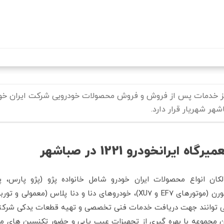
رفتن
به
محتوای
اصلی
هر شهریار قرار دارد.
میرگاه ایرانخودرو 1221 در صباشهر
سورن (موتورهای EF7 و XU7)، خودروهای دنا و دنا پلاس (م
 توانند جهت دریافت خدمات فنی تخصصی و تهیه قطعات یدکی شرکتی به
ن مجموعه با بهره گیری از تجهیزات عیب یابی و حضور تکنسین های 