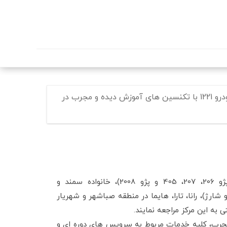
مرکز خدمات پس از فروش و فروش محصولات خودرویی شرکت ایران خودرو 1221 با تکنسین های آموزش دیده و مجرب در
مالکان انواع محصولات ایران خودرو شامل خانواده پژو (پژو پارس، پژو 206، 207، 405 و پژو 2008)، خانواده سمند و
عمولی و توربو شارژ)، رانا، تارا، هایما در منطقه صباشهر و شهریار
 این مرکز مراجعه نمایند.
مجرب، کلیه خدمات مربوط به سرویس های دوره ای و