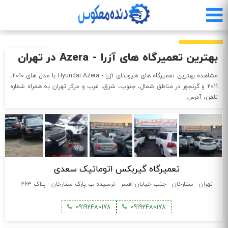
رفتن
به
محتوای
اصلی
بهترین تعمیرگاه های آزرا - Azera در تهران
مشاهده بهترین تعمیرگاه های هیوندای آزرا - Hyundai Azera با مدل های 2010،
2011 و گرنجور در مناطق شمال، جنوب، شرق، غرب و مرکز تهران به همراه شماره
تلفن، آدرس
تعمیرگاه گیربکس اتوماتیک سعدی
تهران - ستارخان - جنب خیابان افسر - نرسیده ب پارک ستارخان - پلاک 263
09192480178
09192480178