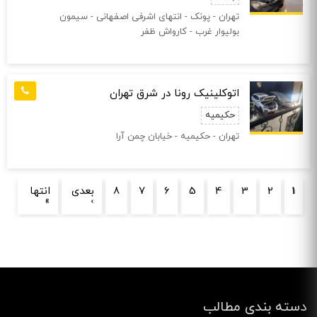
تهران - پونک - انتهای اشرفی اصفهانی - سیمون
بولیوار غرب - کارواش ظفر
اتوکلینیک رونا در شرق تهران
حکیمیه
تهران - حکیمیه - خیابان چمن آرا
صفحه‌ها
1
2
3
4
5
6
7
8
بعدی
انتها
»
›
دسته بندی مطالب