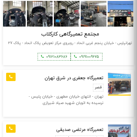
مجتمع تعمیرگاهی کارکلاب
تهرانپارس - خیابان پنجم غربی اتحاد - روبروی مرکز تعویض پلاک اتحاد - پلاک 27
09121083686
09191009675
تعمیرگاه جعفری در شرق تهران
قصر
تهران - انتهای خیابان مطهری - خیابان پلیس -
نرسیده به اتوبان شهید صیاد شیرازی
تعمیرگاه مرتضی صدیقی