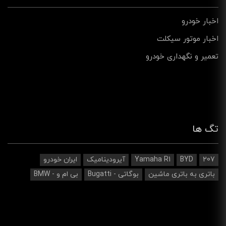
اخبار خودرو
اخبار موتور سیکلت
تعمیر و نگهداری خودرو
تگ ها
207
BYD
Yamaha R1
آیرودینامیک‌
ایران خودرو
باتری به باتری ماشین
بوگاتی - Bugatti
بی ام و - BMW