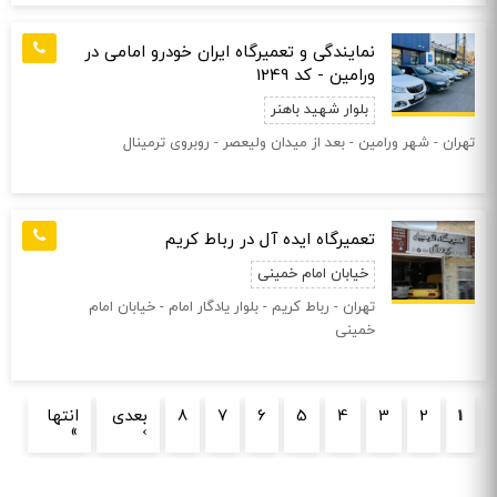
نمایندگی و تعمیرگاه ایران خودرو امامی در
ورامین - کد 1249
بلوار شهید باهنر
تهران - شهر ورامین - بعد از میدان ولیعصر - روبروی ترمینال
تعمیرگاه ایده‌ آل در رباط کریم
خیابان امام خمینی
تهران - رباط کریم - بلوار یادگار امام - خیابان امام
خمینی
صفحه‌ها
1
2
3
4
5
6
7
8
بعدی
انتها
»
›