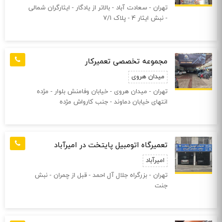
تهران - سعادت آباد - بالاتر از یادگار - ایثارگران شمالی
- نبش ایثار 4 - پلاک 7/1
مجموعه تخصصی تعمیرکار
میدان هروی
تهران - میدان هروی - خیابان وفامنش بلوار - مژده
انتهای خیابان دماوند - جنب کارواش مژده
تعمیرگاه اتومبیل پایتخت در امیرآباد
امیرآباد
تهران - بزرگراه جلال آل احمد - قبل از چمران - نبش
جنت