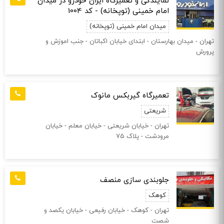
نمایندگی و تعمیرگاه ایران خودرو در میدان
امام خمینی (توپخانه) - کد 1004
میدان امام خمینی (توپخانه)
تهران - ميدان بهارستان - ابتدای خیابان اكباتان - جنب اموزش و
پرورش
تعمیرگاه گیربکس مانوک
شریعتی
تهران - خيابان شريعتی - خيابان معلم - خيابان
مرودشت - پلاک 75
جلوبندی سازی منصف
کوهک
تهران - کوهک - خیابان رفیعی - خیابان یکصد و
شصت