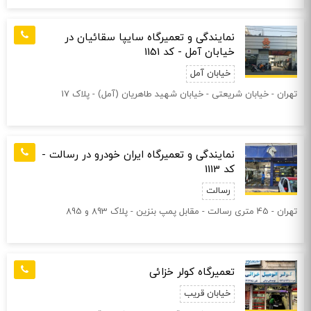
نمایندگی و تعمیرگاه سایپا سقائيان در
خیابان آمل - کد 1151
خیابان آمل
تهران - خيابان شريعتی - خيابان شهيد طاهريان (آمل) - پلاک 17
نمایندگی و تعمیرگاه ایران خودرو در رسالت -
کد 1113
رسالت
تهران - 45 متری رسالت - مقابل پمپ بنزين - پلاک 893 و 895
تعمیرگاه کولر خزائی
خیابان قریب