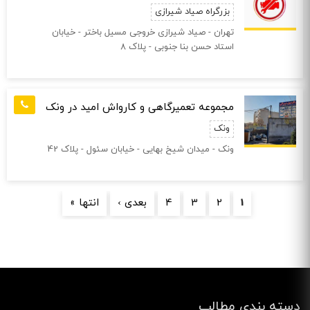
بزرگراه صیاد شیرازی
تهران - صیاد شیرازی خروجی مسیل باختر - خیابان
استاد حسن بنا جنوبی - پلاک 8
مجموعه تعمیرگاهی و کارواش امید در ونک
ونک
ونک - میدان شیخ بهایی - خیابان سئول - پلاک 42
صفحه‌ها
1
2
3
4
بعدی ›
انتها »
دسته بندی مطالب