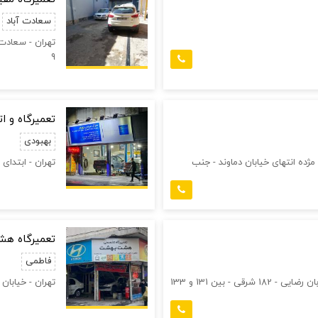
سعادت آباد
تهران - سعادت 
9
تعمیرگاه و ا
بهبودی
مژده انتهای خیابان دماوند - جنب
تهران - ابتدای
تعمیرگاه ه
فاطمی
تهران - تهرانپارس - بلوار شاهد (پروین) - خیابان رضایی - 182 شرقی - بین 131 و 133
تهران - خیابا