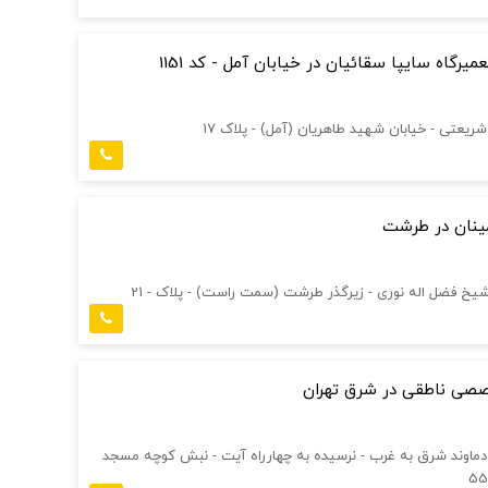
میرگاه سایپا سقائيان در خیابان آمل - کد 1151
شريعتی - خيابان شهيد طاهريان (آمل) - پلاک 17
مینان در طرشت
 شیخ فضل اله نوری - زیرگذر طرشت (سمت راست) - پلاک - 21
صصی ناطقی در شرق تهران
 دماوند شرق به غرب - نرسیده به چهارراه آیت - نبش کوچه مسجد