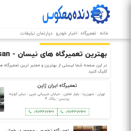
خانه
تعمیرگاه
اخبار خودرو
دپارتمان تبلیغات
بهترین تعمیرگاه های نیسان - Nissan در تهران
کلیک کنید.
تعمیرگاه ایران ژاپن
تهران - شهرزیبا - بلوار تعاون - خیابان شربیانی غربی - نبش کوچه
پردیس - پلاک 4
09124476936
09124476936
تعمیرگاه تخصصی محمود در خوش