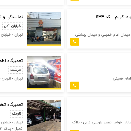
 کریم - کد 1134
نمایندگی و تع
خیابان آمل
ين ميدان امام خميني و ميدان بهشتی
تهران - خيابان 
تعمیرگاه اط
طرشت
 امام خمینی
تهران - اتوبان
تعمیرگاه تخ
نارمک
خیابان خواجه نصیر طوسی غربی - پلاک
تهران - خیابان
کمیل - پلاک 553