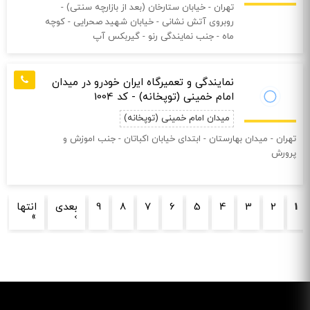
تهران - خیابان ستارخان (بعد از بازارچه سنتی) -
روبروی آتش نشانی - خیابان شهید صحرایی - کوچه
ماه - جنب نمایندگی رنو - گیربکس آپ
نمایندگی و تعمیرگاه ایران خودرو در میدان
امام خمینی (توپخانه) - کد 1004
میدان امام خمینی (توپخانه)
تهران - ميدان بهارستان - ابتدای خیابان اكباتان - جنب اموزش و
پرورش
صفحه‌ها
1
2
3
4
5
6
7
8
9
بعدی
انتها
»
›