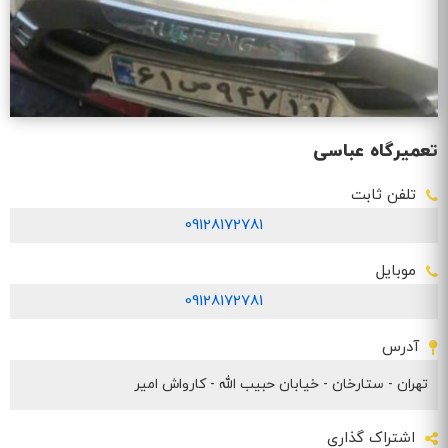
تعمیرگاه عباسی
تلفن ثابت
09128172781
موبایل
09128172781
آدرس
تهران - ستارخان - خیابان حبیب الله - کارواش امیر
اشتراک گذاری