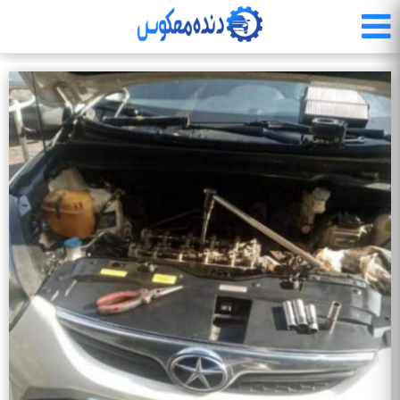
رفتن
به
محتوای
اصلی