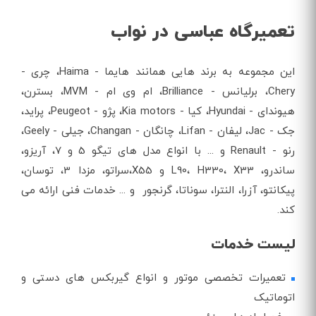
تعمیرگاه عباسی در نواب
این مجموعه به برند هایی همانند هایما - Haima، چری -
Chery، برلیانس - Brilliance، ام وی ام - MVM، بسترن،
هیوندای - Hyundai، کیا - Kia motors، پژو - Peugeot، پراید،
جک - Jac، لیفان - Lifan، چانگان - Changan، جیلی - Geely،
رنو - Renault و ... با انواع مدل های تیگو 5 و 7، آریزو،
ساندرو، L90، H330، X33 و X55،سراتو، مزدا 3، توسان،
پیکانتو، آزرا، النترا، سوناتا، گرنجور و ... خدمات فنی ارائه می
کند.
لیست خدمات
تعمیرات تخصصی موتور و انواع گیربکس های دستی و
اتوماتیک