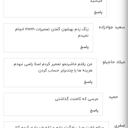
میکنید
پاسخ
سعید جوادزاده
زنگ زدم بهشون گفتن تعمیرات mvm انجام
نمیدم
پاسخ
میلاد حاجیلو
من رفتم ماشینمو تعمیر کردم اصلا راضی نبودم
هزینه ها را چندبرابر حساب کردن
پاسخ
حمید
مرسی که کامنت گذاشتی
پاسخ
صفري
سلام ارادت جيلي امگرند دارم و تازه خریداری کردم کلا