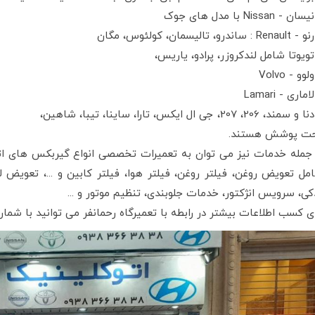
نیسان - Nissan با مدل های جوک
رنو - Renault : ساندرو، تالیسمان، کولئوس، مگان
تویوتا شامل لندکروزر، پرادو، یاریس،
ولوو - Volvo
لاماری - Lamari
دنا و سمند، 206، 207، جی ال ایکس، تارا، ساینا، تیبا، شاهین،
ت پوشش هستند.
 جمله خدمات نیز می توان به تعمیرات تخصصی انواع گیربکس های ات
مل تعویض روغن، فیلتر روغن، فیلتر هوا،‌ فیلتر کابین و ...، تعویض
کی، سرویس انژکتور، خدمات جلوبندی، تنظیم موتور و ...
ای کسب اطلاعات بیشتر در رابطه با تعمیرگاه رحمانفر می توانید با ش