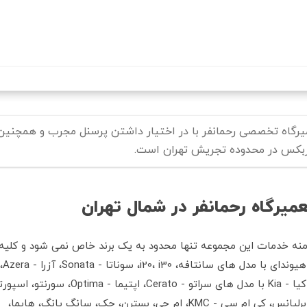
رفتن
به
محتوای
اصلی
یرگاه تخصصی رحمانفر با در اختیار داشتن پرسنل مجرب و همچنین با
بکس در محدوده تجریش تهران است.
میرگاه رحمانفر در شمال تهران
منه خدمات این مجموعه تنها محدود به یک برند خاص نمی شود و کلیه 
هیوندای با مدل های سانتافه، i20، ‌i30، سوناتا - Sonata، آزرا - Azera، النترا - Elentra، اکسنت و ...
کیا - Kia با مدل های سراتو - Cerato، اپتیما - Optima، سورنتو، اسپورتیج، پیکانتو
برلیانس، کی ام سی - KMC، ام جی، بسترن، جک، سانگ یانگ، هایما،