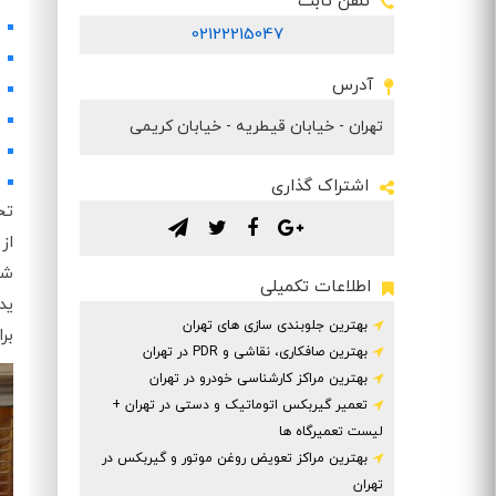
تلفن ثابت
02122215047
آدرس
تهران - خیابان قیطریه - خیابان کریمی
اشتراک گذاری
تح
.
.
.
.
از
شا
اطلاعات تکمیلی
ید
بهترین جلوبندی سازی های تهران
بر
بهترین صافکاری، نقاشی و PDR در تهران
بهترین مراکز کارشناسی خودرو در تهران
تعمیر گیربکس اتوماتیک و دستی در تهران +
لیست تعمیرگاه ها
بهترین مراکز تعویض روغن موتور و گیربکس در
تهران