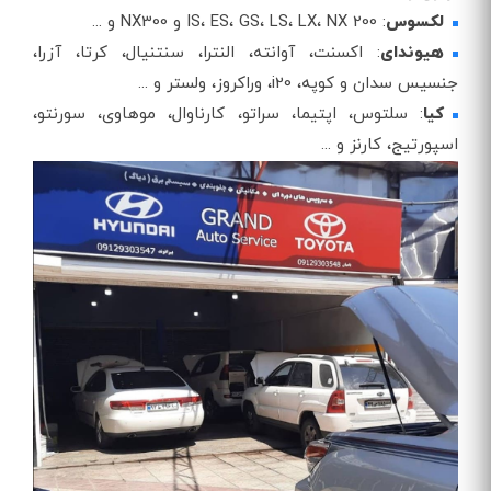
لکسوس
: IS، ES، GS، LS، LX، NX 200 و NX300 و ...
هیوندای
: اکسنت، آوانته، النترا، سنتنیال، کرتا، آزرا،
جنسیس سدان و کوپه، i20، وراکروز، ولستر و ...
کیا
: سلتوس، اپتیما، سراتو، کارناوال، موهاوی، سورنتو،
اسپورتیج، کارنز و ...