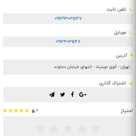
تلفن ثابت
09129303547
موبایل
0912303548
آدرس
تهران - کوی نوبنیاد - انتهای خیابان دماوند
اشتراک گذاری
.
.
.
.
امتیاز
2