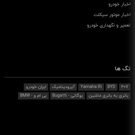
اخبار خودرو
اخبار موتور سیکلت
تعمیر و نگهداری خودرو
تگ ها
207
BYD
Yamaha R1
آیرودینامیک‌
ایران خودرو
باتری به باتری ماشین
بوگاتی - Bugatti
بی ام و - BMW