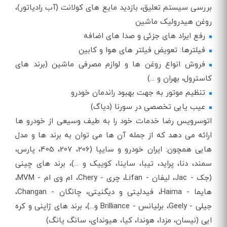
بررسی سیستم تعلیق، بازدید مایع های کولانت (آب رادیاتور)،
روغن هیدرولیک ماشین
رفع ایراد های جزئی و صدا های اضافه
فیلترها: تعویض فیلتر های هوا و کابین
فروش انواع روغن ها و لوازم مصرفی ماشین (برند های
کاسترول، بهران و ...)
تنظیم موتور به جهت بهبود راندمان خودرو
عیب یابی تخصصی در سورنا (دیاگ)
اتوسرویس رضا خدمات خود را به طیف وسیعی از خودرو ها
ارائه می‌ دهد که از جمله آن ها می توان به برند ها و مدل
هایی همچون: ایران خودرو و سایپا (206، 207، 405، پارس،
سمند، دنا، پراید، تیبا، ساینا، کوییک و ...)، برند های چینی
(جک - Jac، لیفان - Lifan، چری - Chery، ام وی ام - MVM،
هایما - Haima، فیدلیتی و دیگنیتی، چانگان - Changan،
جیلی - Geely، برلیانس - Brilliance و...)، برند های ژاپنی و کره
ایی (نیسان، مزدا، هوندا، کیا، هیوندای، سانگ یانگ)