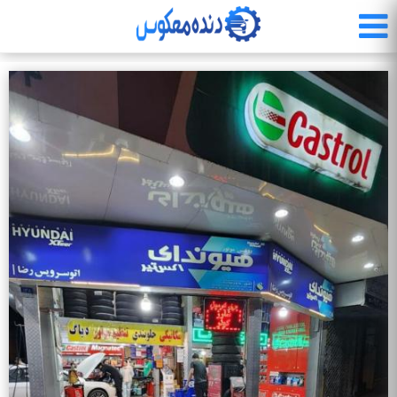
رفتن
به
محتوای
اصلی