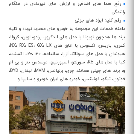
رفع صدا های اضافی و لرزش‌ های غیرعادی در هنگام
رانندگی.
رفع کلیه ایراد های جزئی
دامنه خدمات این مجموعه به خودرو های محدود نبوده و کلیه
برند ها همچون تویوتا با مدل های لندکروز، پرادو، لوین، کرولا،
کمری، یاریس، لکسوس با اتاق های NX، RX، ES، GX، LX،
هیوندای با مدل های سوناتا، آزرا، سانتافه، i20، i30، اکسنت،
کیا با مدل های K5، سورنتو، اسپورتیج، مرسدس بنز و بی ام
و، برند های چینی همانند چری، برلیانس، MVM، لیفان، BYD،
فوتون، تیگو، فونیکس، خودرو های ایران خودرو و سایپا و ...