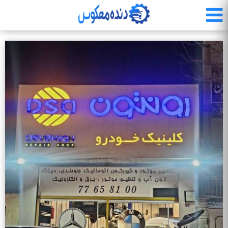
رفتن
به
محتوای
اصلی