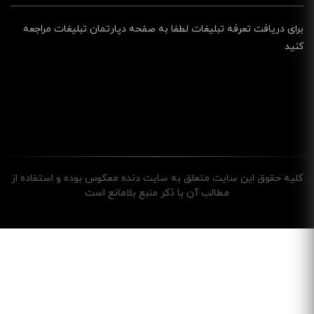
برای دریافت تعرفه تبلیغات لطفا به صفحه دپارتمان تبلیغات مراجعه
کنید
کليه حقوق اين سايت متعلق به سایت دنده معکوس بوده و استفاده از
مطالب آن با ذکر منبع بلامانع است