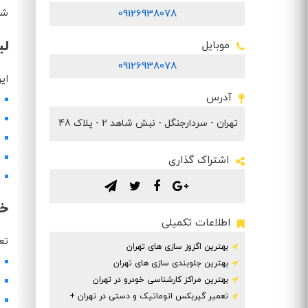
شو
09126938078
لی
موبایل
09126938078
ای
آدرس
تهران - سردارجنگل - نبش شاهد 2 - پلاک 48
اشتراک گذاری
.
.
.
.
خو
اطلاعات تکمیلی
تع
بهترین اگزوز سازی های تهران
بهترین جلوبندی سازی های تهران
بهترین مراکز کارشناسی خودرو در تهران
تعمیر گیربکس اتوماتیک و دستی در تهران +