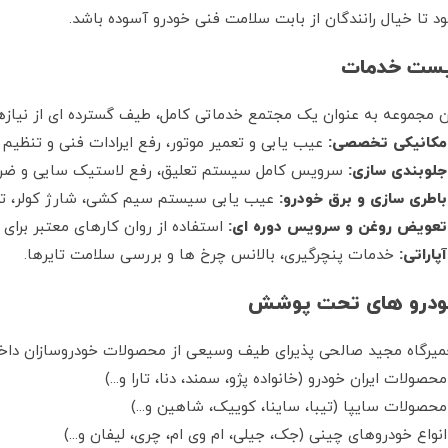
د تا خیال رانندگان از بابت سلامت فنی خودرو آسوده باشد.
ست خدمات
ن مجموعه به عنوان یک مجتمع خدماتی کامل، طیف گسترده ای از نیاز
مکانیکی تخصصی:
عیب یابی و تعمیر موتور، رفع ایرادات فنی و تنظیم ع
جلوبندی سازی:
سرویس کامل سیستم تعلیق، رفع لاستیک سایی و ضربه
باطری سازی و برق خودرو:
عیب یابی سیستم سیم کشی، شارژ کولر، تعم
تعویض روغن و سرویس دوره ای:
استفاده از روان کارهای معتبر برای ا
آپاراتی:
خدمات پنچرگیری، بالانس چرخ ها و بررسی سلامت تایرها.
درو های تحت پوشش
میرگاه مجید صالحی پذیرای طیف وسیعی از محصولات خودروسازان داخلی 
محصولات ایران خودرو (خانواده پژو، سمند، دنا، تارا و...)
محصولات سایپا (تیبا، ساینا، کوییک، شاهین و...)
انواع خودروهای چینی (جک، جیلی، ام وی ام، چری، لیفان و...)