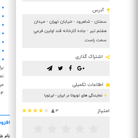
آدرس
سمنان - شاهرود - خيابان تهران - ميدان
هفتم تير - جاده كارخانه قند اولين فرعي
سمت راست
اشتراک گذاری
بر
.
.
.
.
مر
اطلاعات تکمیلی
 6
نمایندگی های تویوتا در ایران - ایرتویا
امتیاز
3
افزود
نام ش