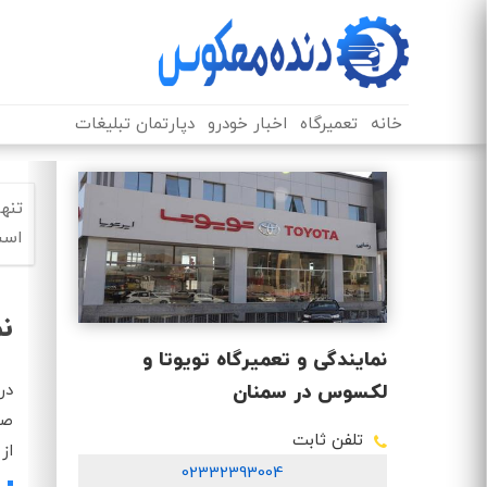
خانه
تعمیرگاه
اخبار خودرو
دپارتمان تبلیغات
تنه
است
نم
نمایندگی و تعمیرگاه تویوتا و
در
لکسوس در سمنان
صو
تلفن ثابت
از
02332393004