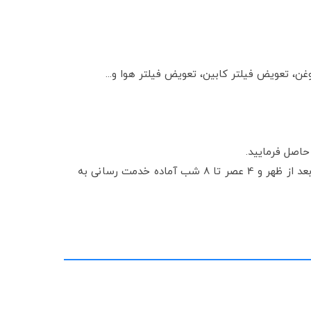
، تعویض فیلتر کابین، تعویض فیلتر هوا و...
اصل فرمایید.
نمایندگی ایرتویا شاهرود در روز های کاری هفته از ساعت 8 صبح الی 2 بعد از ظهر و 4 عصر تا 8 شب آماده خدمت رسانی به