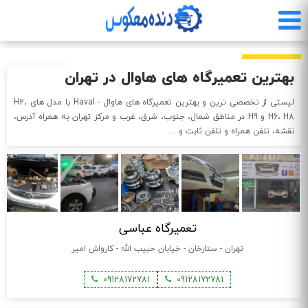
رفتن
به
محتوای
اصلی
بهترین تعمیرگاه های هاوال در تهران
لیستی از تخصصی ترین و بهترین تعمیرگاه های هاوال - Haval با مدل های H2،
H6، H8 و H9 در مناطق شمال، جنوب، شرق، غرب و مرکز تهران به همراه آدرس،
نقشه، تلفن همراه و تلفن ثابت و ...
تعمیرگاه عباسی
تهران - ستارخان - خیابان حبیب الله - کارواش امیر
09128172781
09128172781