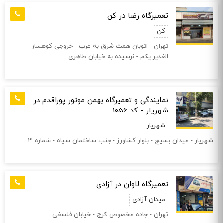
تعمیرگاه رضا در کن
کن
تهران - اتوبان همت شرق به غرب - خروجی کوهسار -
الغدیر یکم - نرسیده به خیابان طاهری
نمایندگی و تعمیرگاه بهمن موتور پوراقدم در
شهریار - کد 1056
شهریار
شهریار - میدان بسیج - بلوار کشاورز - جنب ساختمان سپاه - شماره 3
تعمیرگاه لاوان در آزادی
میدان آزادی
تهران - جاده مخصوص کرج - خیابان فلسفی