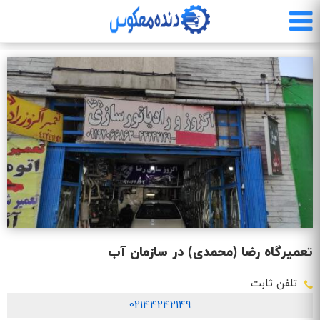
رفتن
به
محتوای
اصلی
تعمیرگاه رضا (محمدی) در سازمان آب
تلفن ثابت
02144242149