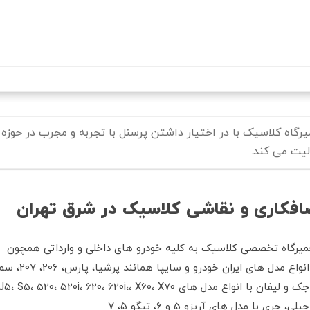
رفتن
به
محتوای
اصلی
یرگاه کلاسیک با در اختیار داشتن پرسنل با تجربه و مجرب در حوزه 
لیت می کند.
افکاری و نقاشی کلاسیک در شرق تهران
میرگاه تخصصی کلاسیک به کلیه خودرو های داخلی و وارداتی همچون
انواع مدل های ایران خودرو و سایپا همانند پرشیا، پارس، 206، 207، سمند، دنا، دنا پلاس، شاهین، پژو 2008
جک و لیفان با انواع مدل های J5، S5، 520، 520i، 620، 620i،، X60، X70
جیلی، چری با مدل های آریزو 5 و 6، تیگو 5، 7