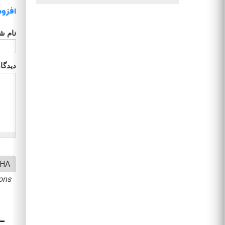
افزود
نام ش
دیدگا
HA
ons.