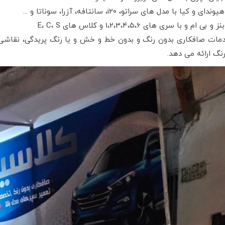
هیوندای و کیا با مدل های سراتو، i20، سانتافه، آزرا، سوناتا و ...
بنز و بی ام و با سری های 1،2،3،4،5،6 و کلاس های E، C، S
رنگ ارائه می دهد.