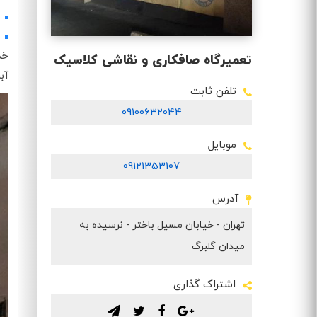
تعمیرگاه صافکاری و نقاشی کلاسیک
آب
تلفن ثابت
09100632044
موبایل
09121353107
آدرس
تهران - خیابان مسیل باختر - نرسیده به
میدان گلبرگ
اشتراک گذاری
.
.
.
.