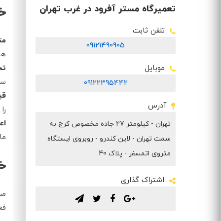
تعمیرگاه مستر آفرود در غرب تهران
خد
تلفن ثابت
مت
09121490905
ها
موبایل
تح
سر
09122395442
قی
آدرس
را
اع
تهران - کیلومتر 27 جاده مخصوص کرج به
ما
سمت تهران - لاین کندرو - روبروی ایستگاه
متروی اتمسفر - پلاک 40
خ
اشتراک گذاری
مس
.
.
.
.
فع