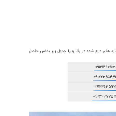
ه های درج شده در بالا و یا جدول زیر تماس حاصل
09121490905
0912239544
0912363597
0933037759