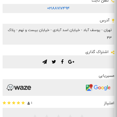
تلفن ثابت
02188717494
آدرس
تهران - یوسف آباد - خیابان اسد آبادی - خیابان بیست و نهم - ​پلاک
43
اشتراک گذاری
.
.
.
.
مسیریابی
امتیاز
1