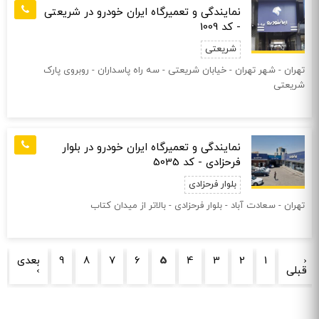
نمایندگی و تعمیرگاه ایران خودرو در شریعتی
- کد 1009
شریعتی
تهران - شهر تهران - خیابان شريعتی - سه راه پاسداران - روبروی پارک
شريعتی
نمایندگی و تعمیرگاه ایران خودرو در بلوار
فرحزادی - کد 5035
بلوار فرحزادی
تهران - سعادت آباد - بلوار فرحزادی - بالاتر از میدان کتاب
صفحه‌ها
‹
1
2
3
4
5
6
7
8
9
بعدی
قبلی
›