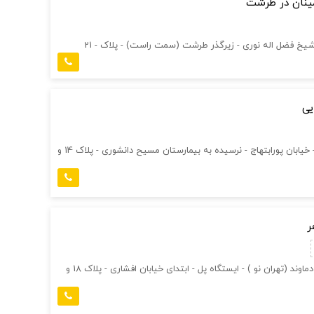
مینان در طرشت
 شیخ فضل اله نوری - زیرگذر طرشت (سمت راست) - پلاک - 21
یی
تهران - دارآباد - خیابان پورابتهاج - نرسیده به بیمارستان مسیح دانشوری - پلاک 14 و
ر
تهران - خیابان دماوند (تهران نو ) - ایستگاه پل - ابتدای خیابان افشاری - پلاک 18 و