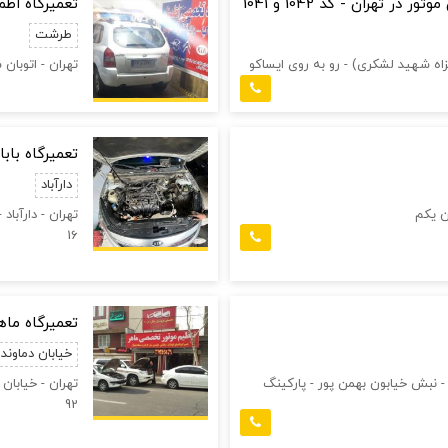
ر تهران - کد 1042 و 1041
تعمیرگاه اط
طرشت
تهران - اتوبان
تعمیرگاه بابا
دارآباد
ن یکم
16
تعمیرگاه ماه
خیابان دماوند
اد معین - سر21 متری جی - نبش خیابون بهمن پور - پارکینگ
92