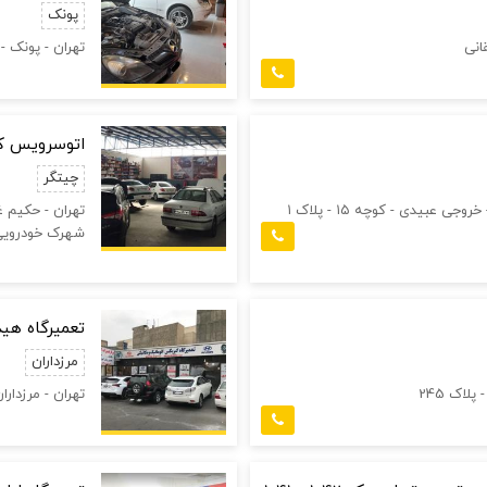
پونک
انی
تهران - پونک -
اتوسرویس کی
چیتگر
 عبیدی - کوچه ۱۵ - پلاک ۱
تهران - حکیم غ
شهرک خودرویی
تعمیرگاه هی
مرزداران
لاک 245
تهران - مرزدارا