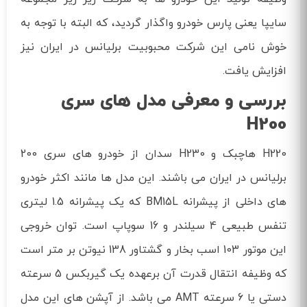
سایپا یعنی پارس خودرو واگذار گردید، که البته با توجه به
خوش نامی این شرکت محبوبیت برلیانس در ایران نیز
افزایش یافت.
بررسی و معرفی مدل های سری
H200
H220 هاچبک و H230 سدان از خودرو های سری 200
برلیانس در ایران می باشند. این مدل ها مانند اکثر خودرو
های داخلی از پیشرانه BM15L که یک پیشرانه 1.5 لیتری
تنفس طبیعی 4 سیلندر و 16 سوپاپ است. توان خروجی
این موتور 103 اسب بخار و گشتاور 138 نیوتن بر متر است
که وظیفه انتقال قدرت آن برعهده یک گیربکس 5 سرعته
دستی یا 6 سرعته AMT می باشد. از آپشن های این مدل