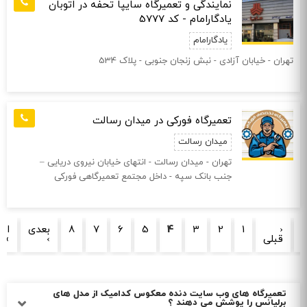
نمایندگی و تعمیرگاه سایپا تحفه در اتوبان
یادگارامام - کد 5777
یادگارامام
تهران - خيابان آزادی - نبش زنجان جنوبی - پلاک 534
تعمیرگاه فورکی در میدان رسالت
میدان رسالت
تهران - میدان رسالت - انتهای خیابان نیروی دریایی –
جنب بانک سپه - داخل مجتمع تعمیرگاهی فورکی
صفحه‌ها
‹
1
2
3
4
5
6
7
8
بعدی
انت
ا
قبلی
›
»
تعمیرگاه های وب سایت دنده معکوس کدامیک از مدل های
برلیانس را پوشش می دهند ؟