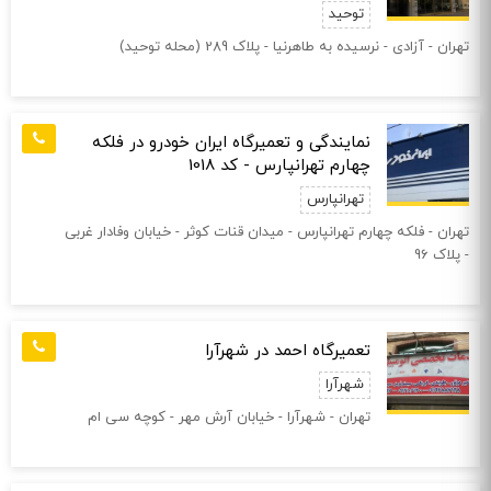
توحید
تهران - آزادی - نرسیده به طاهرنیا - پلاک 289 (محله‌ توحید)
نمایندگی و تعمیرگاه ایران خودرو در فلکه
چهارم تهرانپارس - کد 1018
تهرانپارس
تهران - فلكه چهارم تهرانپارس - ميدان قنات كوثر - خیابان وفادار غربی
- پلاک 96
تعمیرگاه احمد در شهرآرا
شهرآرا
تهران - شهرآرا - خیابان آرش مهر - کوچه سی ام