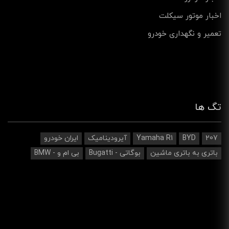
اخبار موتور سیکلت
تعمیر و نگهداری خودرو
تگ ها
207
BYD
Yamaha R1
آیرودینامیک‌
ایران خودرو
باتری به باتری ماشین
بوگاتی - Bugatti
بی ام و - BMW