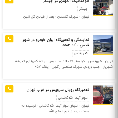
اتومکانیک المهدی در چیتگر
چیتگر
تهران - شهرک گلستان - بعد از خیابان گل آذین
نمایندگی و تعمیرگاه ایران خودرو در شهر
قدس - کد 5102
شهرقدس
تهران - شهرقدس - كيلومتر 17 جاده مخصوص - جاده کمربندی انديشه
شهريار - جنب ورودی شهرک صنعتی زاگرس - پلاک 257
تعمیرگاه رویال سرویس در غرب تهران
بلوار آیت الله کاشانی
تهران - انتهای بلوار آیت الله کاشانی - نرسیده به
همت - بعد از کوچه فتح الله